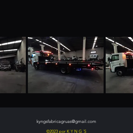
kyngsfabricagruas@gmail.com
©2023 por K Y N G ´S